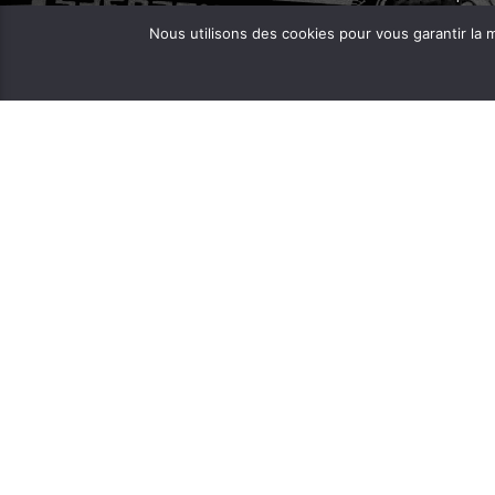
FERAROCK
Nous utilisons des cookies pour vous garantir la m
Mail:
CORLAB |
Programmes:
frequence.mutine[at]orange.fr
Administration:
administration[at]frequencemutine.fr
Rédaction:
aurelie.deniel[at]frequencemutine.fr
(remplacer [at] par @)
Développé par
Vanessa Leroy
et
Fabienne Ollivie
FOIRE AUX DISQUES ET BD
ARCHIVES MIXCLOUD