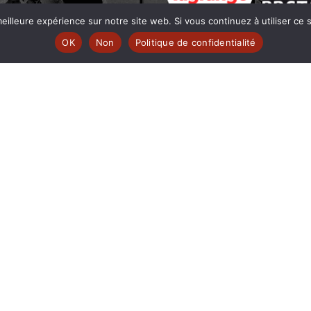
 | www.ferarock.org |
eilleure expérience sur notre site web. Si vous continuez à utiliser ce
 www.corlab.org|
OK
Non
Politique de confidentialité
r
© fréquence MUTINE
SOUTENEZ-NOUS