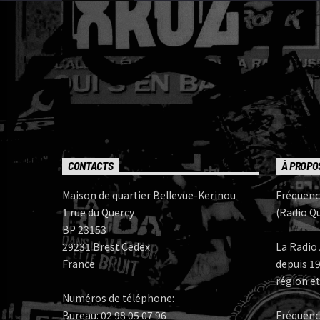
CONTACTS
À PROPO
Maison de quartier Bellevue-Kerinou
Fréquenc
1 rue du Quercy
(Radio Qu
BP 23153
29231 Brest Cedex
La Radio 
France
depuis 19
région et
Numéros de téléphone:
Bureau: 02 98 05 07 96
Fréquenc