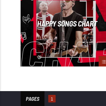
POP MUSIC
HAPPY SONGS CHART
PAGES
1