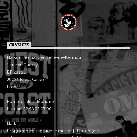
CONTACTS
Maison de quartier Bellevue-Kerinou
1 rue du Quercy
BP 23153
29231 Brest Cedex
France
Numéros de téléphone:
Bureau: 02 98 05 07 96
Mail:
Programmes: frequence.mutine[at]orange.fr