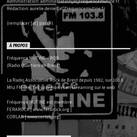
Administration: administration[at]frequencemutine.fr
Rédaction: aurelie.deniel[at]frequencemutine.fr
(remplacer [at] par @)
À PROPOS
Fréquence MUTINE – RQB
(Radio Quartiers de Brest)
La Radio Associative Rock de Brest depuis 1982, sur 103.8
Mhz FM Brest et sa région et en streaming sur le web
Fréquence MUTINE est membre:
FERAROCK | www.ferarock.org |
CORLAB | www.corlab.org|