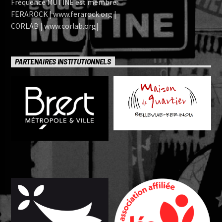
Fréquence MUTINE est membre:
FERAROCK | www.ferarock.org |
CORLAB | www.corlab.org|
PARTENAIRES INSTITUTIONNELS