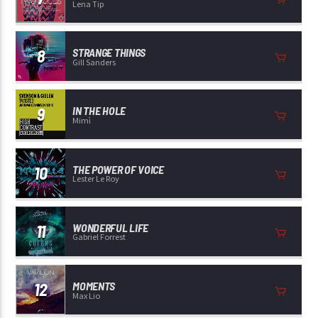
Lena Tip
8
STRANGE THINGS
Gill Sanders
9
IN THE HOLE
Mimì
10
THE POWER OF VOICE
Lester Le Roy
11
WONDERFUL LIFE
Gabriel Forrest
12
MOMENTS
Max Lio