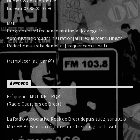
Numéros de téléphone:
Bureau: 02 98 05 07 96
Mail:
Programmes: frequence.mutine[at]orange.fr
Administration: administration[at]frequencemutine.fr
Rédaction: aurelie.deniel[at]frequencemutine.fr
(remplacer [at] par @)
À PROPOS
Fréquence MUTINE – RQB
(Radio Quartiers de Brest)
La Radio Associative Rock de Brest depuis 1982, sur 103.8
Mhz FM Brest et sa région et en streaming sur le web