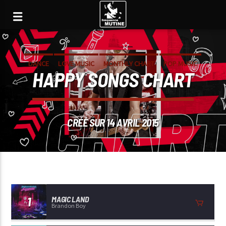
DANCE
LOVE MUSIC
MONTHLY CHART
POP MUSIC
HAPPY SONGS CHART
CRÉÉ SUR 14 AVRIL 2015
1
MAGIC LAND
Brandon Boy