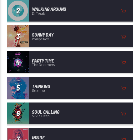
2
WALKING AROUND
Dj Treak
3
SUNNY DAY
Philipe Rox
4
PARTY TIME
The Dreamers
5
THINKING
Brianna
6
SOUL CALLING
Silvia Deep
7
INSIDE