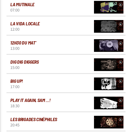
LA MUTINALE
07:00
LA VIDA LOCALE
12:00
12H30 DU MAT’
13:00
DIG DIG DIGGERS
15:00
BIG UP!
17:00
PLAY IT AGAIN, SAM …!
18:30
LES BRIGADES CINÉPHILES
20:45