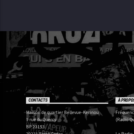
CONTACTS
À PROPO
Maison de quartier Bellevue-Kerinou
Fréquenc
1 rue du Quercy
(Radio Qu
BP 23153
29231 Brest Cedex
La Radio 