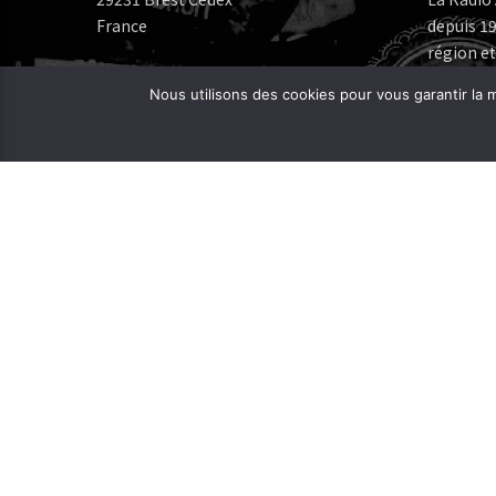
France
depuis 19
région et
Numéros de téléphone:
Nous utilisons des cookies pour vous garantir la m
Bureau: 02 98 05 07 96
Fréquenc
FERAROCK
Mail:
CORLAB |
Programmes:
frequence.mutine[at]orange.fr
Administration:
administration[at]frequencemutine.fr
Rédaction:
aurelie.deniel[at]frequencemutine.fr
(remplacer [at] par @)