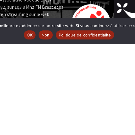
82, sur 103.8 Mhz FM Brest et sa
 en streaming sur le web
eilleure expérience sur notre site web. Si vous continuez à utiliser ce
e MUTINE est membre:
OK
Non
Politique de confidentialité
 | www.ferarock.org |
 www.corlab.org|