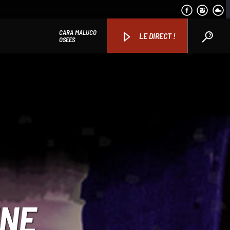
CARA MALUCO
LE DIRECT !
OSEES
NNE