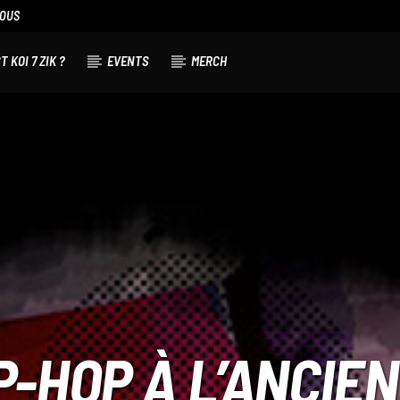
NOUS
T KOI 7 ZIK ?
EVENTS
MERCH
P-HOP À L’ANCIE