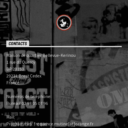
CONTACTS
Maison de quartier Bellevue-Kerinou
1 rue du Quercy
BP 23153
29231 Brest Cedex
France
Numéros de téléphone:
Bureau: 02 98 05 07 96
Mail:
Programmes: frequence.mutine[at]orange.fr