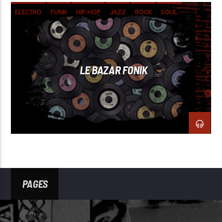
ELECTRO
FUNK
HIP HOP
JAZZ
ROCK
SOUL
WORLD
LE BAZAR FONIK
PAGES