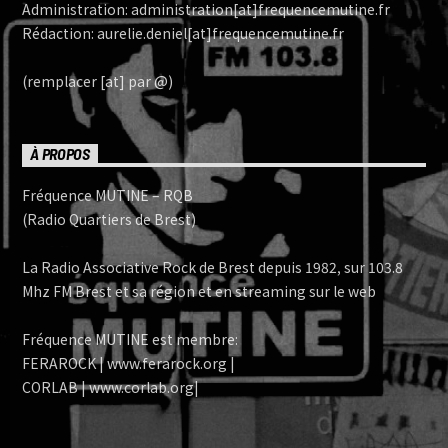
Administration: administration[at]frequencemutine.fr
Rédaction: aurelie.deniel[at]frequencemutine.fr
(remplacer [at] par @)
À PROPOS
Fréquence MUTINE – RQB
(Radio Quartiers de Brest)
La Radio Associative Rock de Brest depuis 1982, sur 103.8
Mhz FM Brest et sa région et en streaming sur le web
Fréquence MUTINE est membre:
FERAROCK | www.ferarock.org |
CORLAB | www.corlab.org|