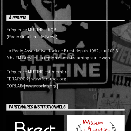
À PROPOS
Fréquence MUTINE – RQB
(Radio Quartiers de Brest)
La Radio Associative Rock de Brest depuis 1982, sur 103.8
Mhz FM Brest et sa région et en streaming sur le web
Fréquence MUTINE est membre:
FERAROCK | www.ferarock.org |
CORLAB | www.corlab.org|
PARTENAIRES INSTITUTIONNELS