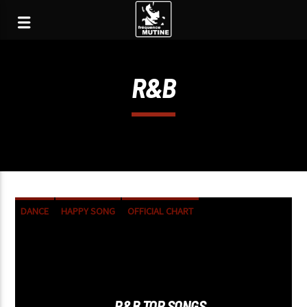
R&B
DANCE
HAPPY SONG
OFFICIAL CHART
R&B
R&B TOP SONGS