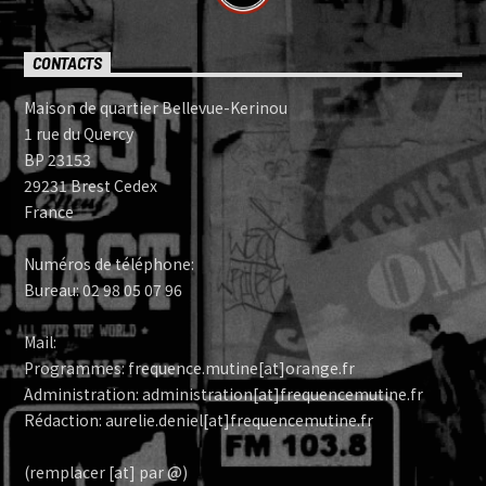
CONTACTS
Maison de quartier Bellevue-Kerinou
1 rue du Quercy
BP 23153
29231 Brest Cedex
France
Numéros de téléphone:
Bureau: 02 98 05 07 96
Mail:
Programmes: frequence.mutine[at]orange.fr
Administration: administration[at]frequencemutine.fr
Rédaction: aurelie.deniel[at]frequencemutine.fr
(remplacer [at] par @)