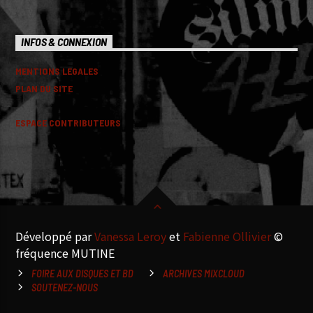
INFOS & CONNEXION
MENTIONS LEGALES
PLAN DU SITE
ESPACE CONTRIBUTEURS
Développé par
Vanessa Leroy
et
Fabienne Ollivier
©
fréquence MUTINE
FOIRE AUX DISQUES ET BD
ARCHIVES MIXCLOUD
SOUTENEZ-NOUS