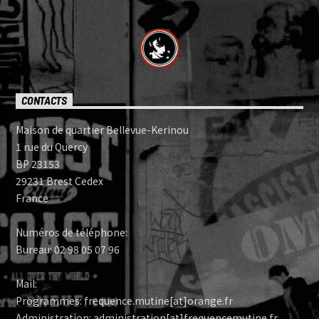
CONTACTS
Maison de quartier Bellevue-Kerinou
1 rue du Quercy
BP 23153
29231 Brest Cedex
France
Numéros de téléphone:
Bureau: 02 98 05 07 96
Mail:
Programmes: frequence.mutine[at]orange.fr
Administration: administration[at]frequencemutine.fr