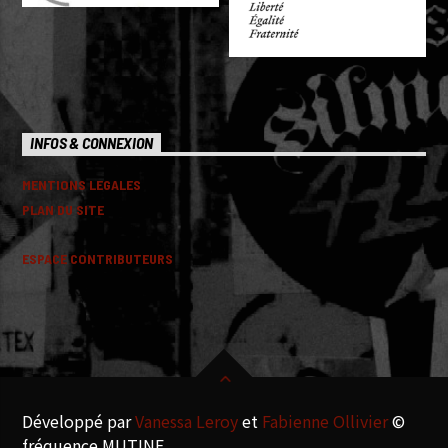
INFOS & CONNEXION
MENTIONS LEGALES
PLAN DU SITE
ESPACE CONTRIBUTEURS
Développé par
Vanessa Leroy
et
Fabienne Ollivier
©
fréquence MUTINE