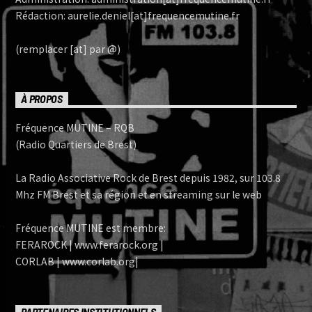
Rédaction: aurelie.deniel[at]frequencemutine.fr
(remplacer [at] par @)
À PROPOS
Fréquence MUTINE – RQB
(Radio Quartiers de Brest)
La Radio Associative Rock de Brest depuis 1982, sur 103.8
Mhz FM Brest et sa région et en streaming sur le web
Fréquence MUTINE est membre:
FERAROCK | www.ferarock.org |
CORLAB | www.corlab.org|
PARTENAIRES INSTITUTIONNELS