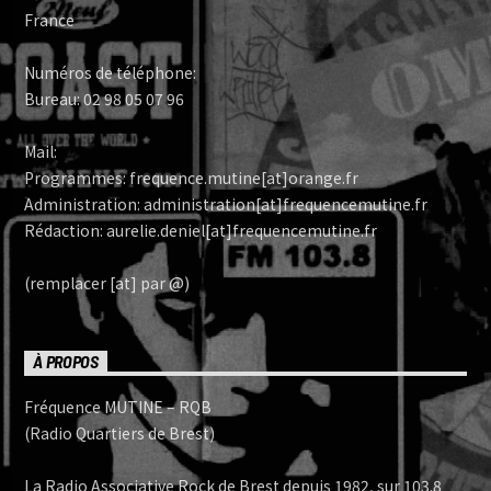
France
Numéros de téléphone:
Bureau: 02 98 05 07 96
Mail:
Programmes: frequence.mutine[at]orange.fr
Administration: administration[at]frequencemutine.fr
Rédaction: aurelie.deniel[at]frequencemutine.fr
(remplacer [at] par @)
À PROPOS
Fréquence MUTINE – RQB
(Radio Quartiers de Brest)
La Radio Associative Rock de Brest depuis 1982, sur 103.8