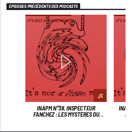
EPISODES PRÉCÉDENTS DES PODCASTS
IT'S NOT A PHASE MOM!
IT'S NOT
INAPM N°38. INSPECTEUR
INAPM
FANCHEZ : LES MYSTERES DU
ED
103.8