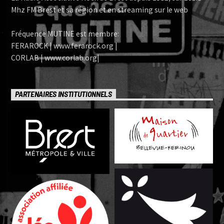
Mhz FM Brest et sa région et en streaming sur le web
Fréquence MUTINE est membre:
FERAROCK | www.ferarock.org |
CORLAB | www.corlab.org|
PARTENAIRES INSTITUTIONNELS