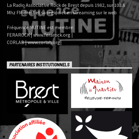
La Radio Associative Rock de Brest depuis 1982, sur 103.8
Mhz FM Brest et sa région et en streaming sur le web
Fréquence MUTINE est membre:
FERAROCK | www.ferarock.org |
CORLAB | www.corlab.org|
PARTENAIRES INSTITUTIONNELS