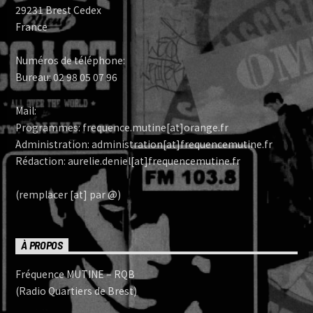
29231 Brest Cedex
France
Numéros de téléphone:
Bureau: 02 98 05 07 96
Mail:
Programmes: frequence.mutine[at]orange.fr
Administration: administration[at]frequencemutine.fr
Rédaction: aurelie.deniel[at]frequencemutine.fr
(remplacer [at] par @)
À PROPOS
Fréquence MUTINE – RQB
(Radio Quartiers de Brest)