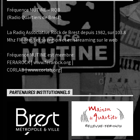
Fréquence MUTINE – RQB
(Radio Quartiers de Brest)
La Radio Associative Rock de Brest depuis 1982, sur 103.8
Mhz FM Brest et sa région et en streaming sur le web
Fréquence MUTINE est membre:
FERAROCK | www.ferarock.org |
CORLAB | www.corlab.org|
PARTENAIRES INSTITUTIONNELS