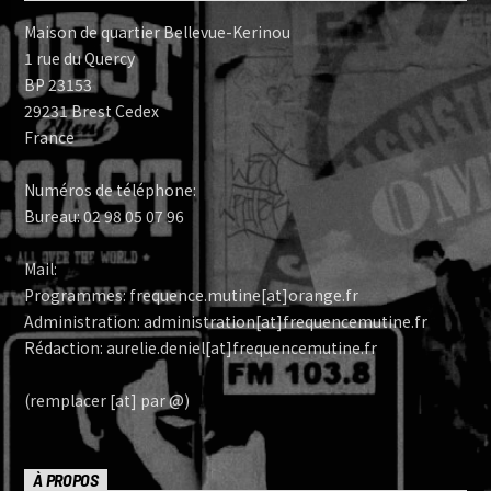
Maison de quartier Bellevue-Kerinou
1 rue du Quercy
BP 23153
29231 Brest Cedex
France
Numéros de téléphone:
Bureau: 02 98 05 07 96
Mail:
Programmes: frequence.mutine[at]orange.fr
Administration: administration[at]frequencemutine.fr
Rédaction: aurelie.deniel[at]frequencemutine.fr
(remplacer [at] par @)
À PROPOS