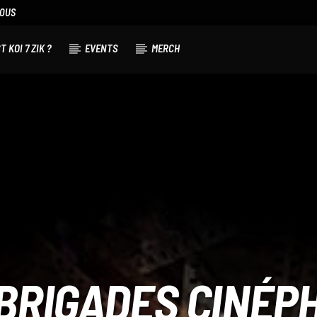
NOUS
T KOI 7 ZIK ?
EVENTS
MERCH
BRIGADES CINÉP