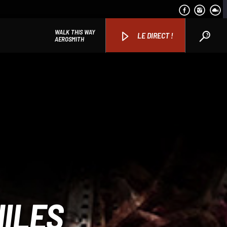
WALK THIS WAY
LE DIRECT !
AEROSMITH
HILES