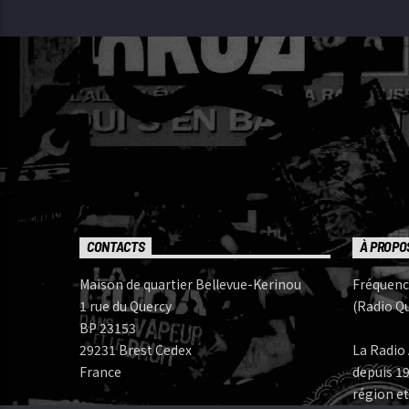
CONTACTS
À PROPO
Maison de quartier Bellevue-Kerinou
Fréquenc
1 rue du Quercy
(Radio Qu
BP 23153
29231 Brest Cedex
La Radio 
France
depuis 19
région et