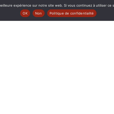
eilleure expérience sur notre site web. Si vous continuez à utiliser ce
e MUTINE est membre:
OK
Non
Politique de confidentialité
 | www.ferarock.org |
 www.corlab.org|
r
© fréquence MUTINE
SOUTENEZ-NOUS