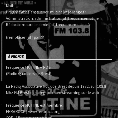
Mail:
Programmes: frequence.mutine[at]orange.fr
Administration: administration[at]frequencemutine.fr
Rédaction: aurelie.deniel[at]frequencemutine.fr
(remplacer [at] par @)
À PROPOS
Fréquence MUTINE – RQB
(Radio Quartiers de Brest)
La Radio Associative Rock de Brest depuis 1982, sur 103.8
Mhz FM Brest et sa région et en streaming sur le web
Fréquence MUTINE est membre:
FERAROCK | www.ferarock.org |
CORLAB | www.corlab.org|