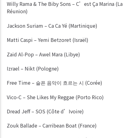
Willy Rama & The Biby Sons – C’est Ça Marina (La
Réunion)
Jackson Suriam – Ca Ca Yé (Martinique)
Matti Caspi – Yemi Betzoret (Israël)
Zaid Al-Pop – Awel Mara (Libye)
Izrael – Nikt (Pologne)
Free Time – 슬픈 음악이 흐르는 시 (Corée)
Vico-C – She Likes My Reggae (Porto Rico)
Dread Jeff – SOS (Côte d’Ivoire)
Zouk Ballade – Carribean Boat (France)