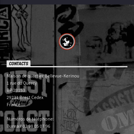
CONTACTS
Maison de quartier Bellevue-Kerinou
1 rue du Quercy
BP 23153
29231 Brest Cedex
France
Numéros de téléphone:
Bureau: 02 98 05 07 96