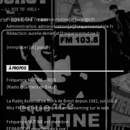
Mail:
Programmes: frequence.mutine[at]orange.fr
Administration: administration[at]frequencemutine.fr
Rédaction: aurelie.deniel[at]frequencemutine.fr
(remplacer [at] par @)
À PROPOS
Fréquence MUTINE – RQB
(Radio Quartiers de Brest)
La Radio Associative Rock de Brest depuis 1982, sur 103.8
Mhz FM Brest et sa région et en streaming sur le web
Fréquence MUTINE est membre:
FERAROCK | www.ferarock.org |