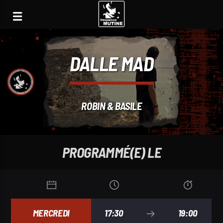
DALLE MAD
ROBIN & BASILE
PROGRAMMÉ(E) LE
MERCREDI
17:30
19:00