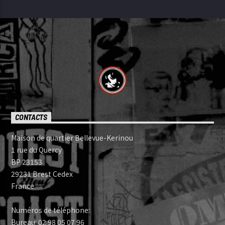
CONTACTS
Maison de quartier Bellevue-Kerinou
1 rue du Quercy
BP 23153
29231 Brest Cedex
France
Numéros de téléphone:
Bureau: 02 98 05 07 96