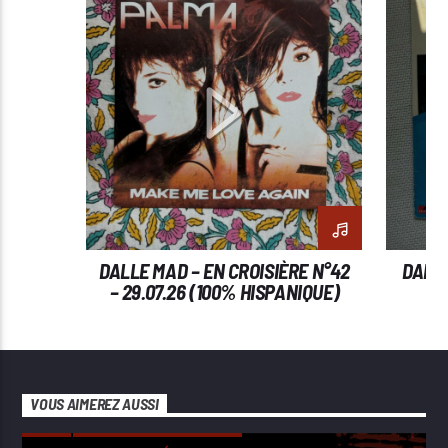
DALLE MAD – EN CROISIÈRE N°42
DALLE
– 29.07.26 (100% HISPANIQUE)
– 
VOUS AIMEREZ AUSSI