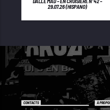
DALLE MAD – EN CROISIÈRE N°42 –
29.07.26 (HISPANO)
CONTACTS
À PROPO