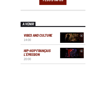
A VENIR
VIBES AND CULTURE
14:00
HIP-HOP FRANÇAIS
L’ÉMISSION
20:00