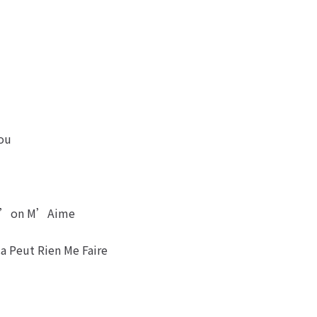
ou
 Qu’on M’Aime
a Peut Rien Me Faire