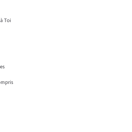
à Toi
es
ompris