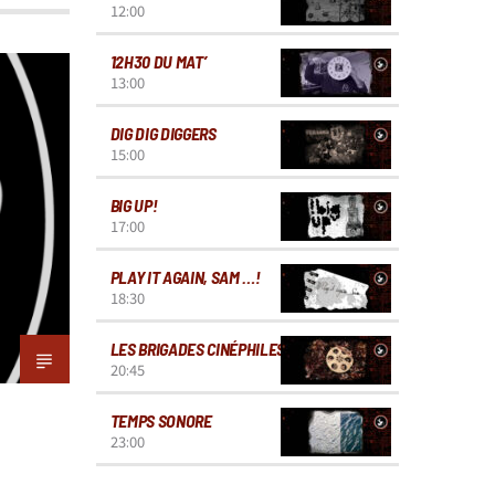
12:00
12H30 DU MAT’
13:00
DIG DIG DIGGERS
15:00
BIG UP!
17:00
PLAY IT AGAIN, SAM …!
18:30
LES BRIGADES CINÉPHILES
20:45
TEMPS SONORE
23:00