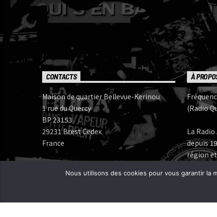
CONTACTS
À PROPO
Maison de quartier Bellevue-Kerinou
Fréquenc
1 rue du Quercy
(Radio Qu
BP 23153
29231 Brest Cedex
La Radio 
France
depuis 19
région et
Numéros de téléphone:
Nous utilisons des cookies pour vous garantir la m
Bureau: 02 98 05 07 96
Fréquenc
FERAROCK
Mail:
CORLAB |
Programmes: