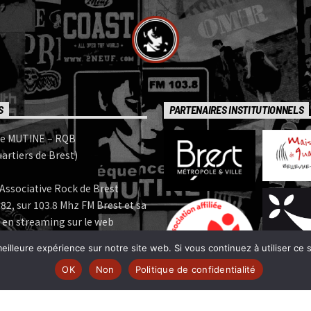
S
PARTENAIRES INSTITUTIONNELS
e MUTINE – RQB
artiers de Brest)
Associative Rock de Brest
82, sur 103.8 Mhz FM Brest et sa
 en streaming sur le web
eilleure expérience sur notre site web. Si vous continuez à utiliser ce
e MUTINE est membre:
OK
Non
Politique de confidentialité
 | www.ferarock.org |
 www.corlab.org|