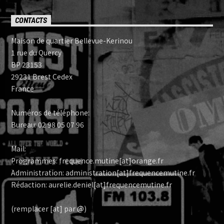
CONTACTS
Maison de quartier Bellevue-Kerinou
1 rue du Quercy
BP 23153
29231 Brest Cedex
France
Numéros de téléphone:
Bureau: 02 98 05 07 96
Mail:
Programmes: frequence.mutine[at]orange.fr
Administration: administration[at]frequencemutine.fr
Rédaction: aurelie.deniel[at]frequencemutine.fr
(remplacer [at] par @)