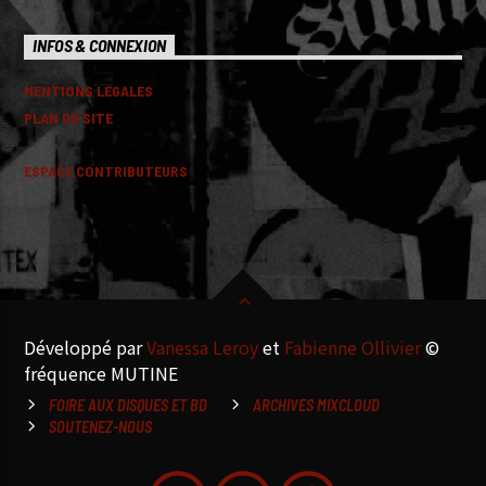
INFOS & CONNEXION
MENTIONS LEGALES
PLAN DU SITE
ESPACE CONTRIBUTEURS
Développé par
Vanessa Leroy
et
Fabienne Ollivier
©
fréquence MUTINE
FOIRE AUX DISQUES ET BD
ARCHIVES MIXCLOUD
SOUTENEZ-NOUS