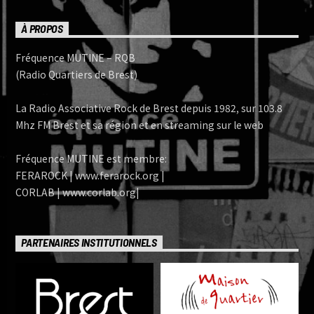
À PROPOS
Fréquence MUTINE – RQB
(Radio Quartiers de Brest)
La Radio Associative Rock de Brest depuis 1982, sur 103.8
Mhz FM Brest et sa région et en streaming sur le web
Fréquence MUTINE est membre:
FERAROCK | www.ferarock.org |
CORLAB | www.corlab.org|
PARTENAIRES INSTITUTIONNELS