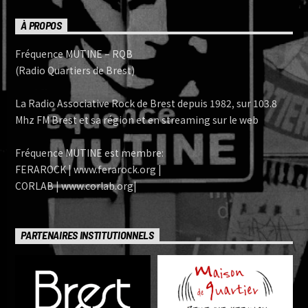
À PROPOS
Fréquence MUTINE – RQB
(Radio Quartiers de Brest)
La Radio Associative Rock de Brest depuis 1982, sur 103.8
Mhz FM Brest et sa région et en streaming sur le web
Fréquence MUTINE est membre:
FERAROCK | www.ferarock.org |
CORLAB | www.corlab.org|
PARTENAIRES INSTITUTIONNELS