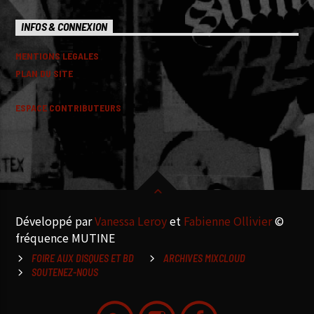
INFOS & CONNEXION
MENTIONS LEGALES
PLAN DU SITE
ESPACE CONTRIBUTEURS
Développé par
Vanessa Leroy
et
Fabienne Ollivier
©
fréquence MUTINE
FOIRE AUX DISQUES ET BD
ARCHIVES MIXCLOUD
SOUTENEZ-NOUS