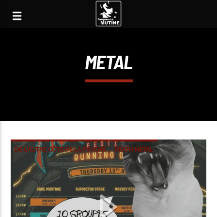
METAL
DE L'AUTRE CÔTÉ DE LA PSYCHÉ
DEATH METAL
DOOM
HEAVY METAL
METAL
STONER