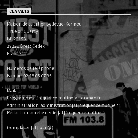
CONTACTS
Maison de quartier Bellevue-Kerinou
1 rue du Quercy
BP 23153
29231 Brest Cedex
France
Numéros de téléphone:
Bureau: 02 98 05 07 96
Mail:
Programmes: frequence.mutine[at]orange.fr
Administration: administration[at]frequencemutine.fr
Rédaction: aurelie.deniel[at]frequencemutine.fr
(remplacer [at] par @)