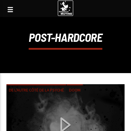
POST-HARDCORE
DE L'AUTRE CÔTÉ DE LA PSYCHÉ
DOOM
METAL
POST-HARDCORE
ROCK
SLUDGE
STONER