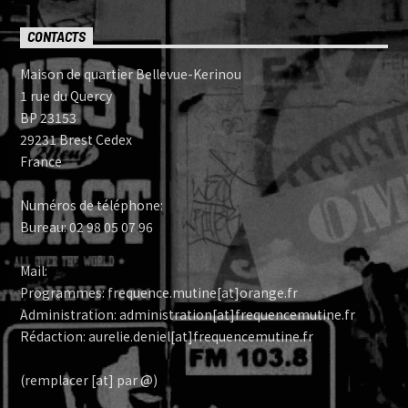
CONTACTS
Maison de quartier Bellevue-Kerinou
1 rue du Quercy
BP 23153
29231 Brest Cedex
France
Numéros de téléphone:
Bureau: 02 98 05 07 96
Mail:
Programmes: frequence.mutine[at]orange.fr
Administration: administration[at]frequencemutine.fr
Rédaction: aurelie.deniel[at]frequencemutine.fr
(remplacer [at] par @)