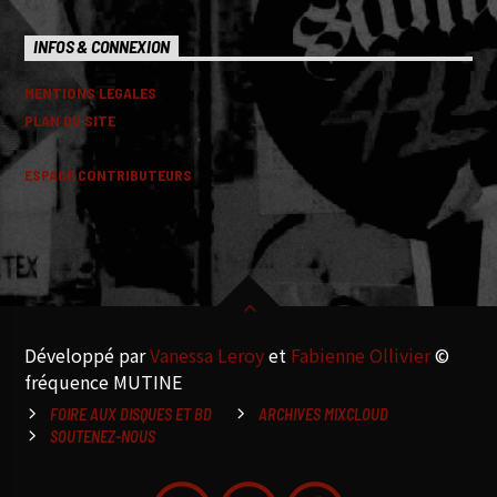
INFOS & CONNEXION
MENTIONS LEGALES
PLAN DU SITE
ESPACE CONTRIBUTEURS
Développé par
Vanessa Leroy
et
Fabienne Ollivier
©
fréquence MUTINE
FOIRE AUX DISQUES ET BD
ARCHIVES MIXCLOUD
SOUTENEZ-NOUS