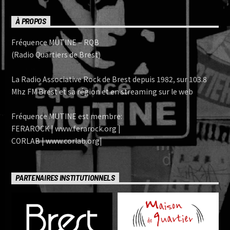
À PROPOS
Fréquence MUTINE – RQB
(Radio Quartiers de Brest)
La Radio Associative Rock de Brest depuis 1982, sur 103.8
Mhz FM Brest et sa région et en streaming sur le web
Fréquence MUTINE est membre:
FERAROCK | www.ferarock.org |
CORLAB | www.corlab.org|
PARTENAIRES INSTITUTIONNELS