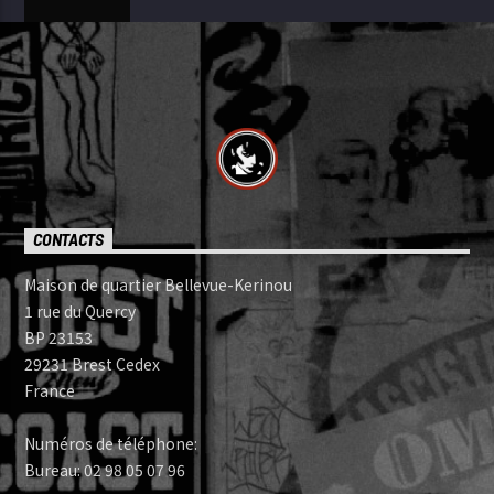
CONTACTS
Maison de quartier Bellevue-Kerinou
1 rue du Quercy
BP 23153
29231 Brest Cedex
France
Numéros de téléphone:
Bureau: 02 98 05 07 96