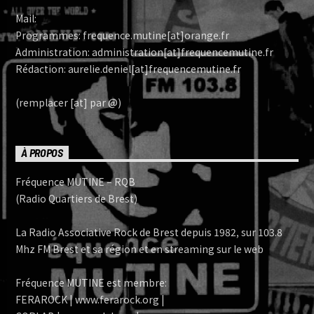
Mail:
Programmes: frequence.mutine[at]orange.fr
Administration: administration[at]frequencemutine.fr
Rédaction: aurelie.deniel[at]frequencemutine.fr
(remplacer [at] par @)
À PROPOS
Fréquence MUTINE – RQB
(Radio Quartiers de Brest)
La Radio Associative Rock de Brest depuis 1982, sur 103.8
Mhz FM Brest et sa région et en streaming sur le web
Fréquence MUTINE est membre:
FERAROCK | www.ferarock.org |