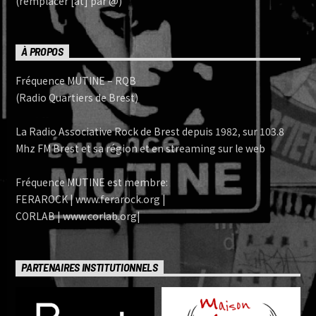
(remplacer [at] par @)
À PROPOS
Fréquence MUTINE – RQB
(Radio Quartiers de Brest)
La Radio Associative Rock de Brest depuis 1982, sur 103.8
Mhz FM Brest et sa région et en streaming sur le web
Fréquence MUTINE est membre:
FERAROCK | www.ferarock.org |
CORLAB | www.corlab.org|
PARTENAIRES INSTITUTIONNELS