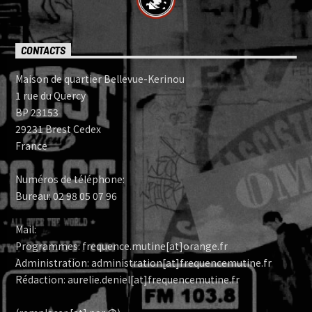
CONTACTS
Maison de quartier Bellevue-Kerinou
1 rue du Quercy
BP 23153
29231 Brest Cedex
France
Numéros de téléphone:
Bureau: 02 98 05 07 96
Mail:
Programmes: frequence.mutine[at]orange.fr
Administration: administration[at]frequencemutine.fr
Rédaction: aurelie.deniel[at]frequencemutine.fr