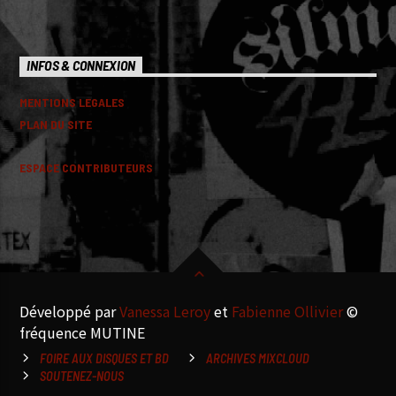
INFOS & CONNEXION
MENTIONS LEGALES
PLAN DU SITE
ESPACE CONTRIBUTEURS
Développé par
Vanessa Leroy
et
Fabienne Ollivier
©
fréquence MUTINE
FOIRE AUX DISQUES ET BD
ARCHIVES MIXCLOUD
SOUTENEZ-NOUS