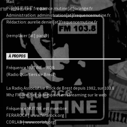
Mail:
Programmes: frequence.mutine[at]orange.fr
Administration: administration[at]frequencemutine.fr
Rédaction: aurelie.deniel[at]frequencemutine.fr
(remplacer [at] par @)
À PROPOS
Fréquence MUTINE – RQB
(Radio Quartiers de Brest)
La Radio Associative Rock de Brest depuis 1982, sur 103.8
Mhz FM Brest et sa région et en streaming sur le web
Fréquence MUTINE est membre:
FERAROCK | www.ferarock.org |
CORLAB | www.corlab.org|