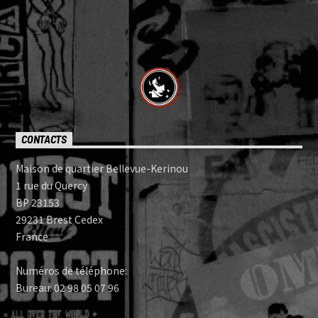
CONTACTS
Maison de quartier Bellevue-Kerinou
1 rue du Quercy
BP 23153
29231 Brest Cedex
France
Numéros de téléphone:
Bureau: 02 98 05 07 96