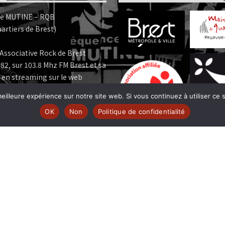
e MUTINE – RQB
artiers de Brest)
Associative Rock de Brest
82, sur 103.8 Mhz FM Brest et sa
 en streaming sur le web
eilleure expérience sur notre site web. Si vous continuez à utiliser ce
e MUTINE est membre:
OK
Non
Politique de confidentialité
 | www.ferarock.org |
 www.corlab.org|