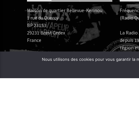
Maison de quartier Bellevue-Kerinou
Fréquenc
1 rue du Quercy
(Radio Qu
BP 23153
29231 Brest Cedex
La Radio 
France
depuis 19
région et
Numéros de téléphone:
Nous utilisons des cookies pour vous garantir la m
Bureau: 02 98 05 07 96
Fréquenc
FERAROCK
Mail:
CORLAB |
Programmes:
frequence.mutine[at]orange.fr
Administration:
administration[at]frequencemutine.fr
Rédaction:
aurelie.deniel[at]frequencemutine.fr
(remplacer [at] par @)