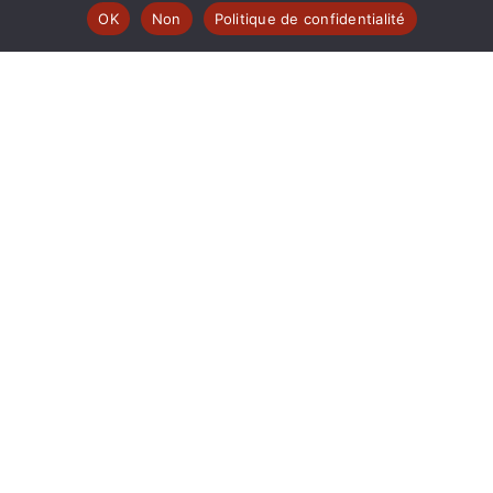
OK
Non
Politique de confidentialité
 | www.ferarock.org |
 www.corlab.org|
r
© fréquence MUTINE
SOUTENEZ-NOUS