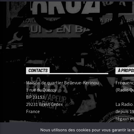
CONTACTS
À PROPO
Maison de quartier Bellevue-Kerinou
Fréquenc
1 rue du Quercy
(Radio Qu
BP 23153
29231 Brest Cedex
La Radio 
France
depuis 19
région et
Numéros de téléphone:
Nous utilisons des cookies pour vous garantir la m
Bureau: 02 98 05 07 96
Fréquenc