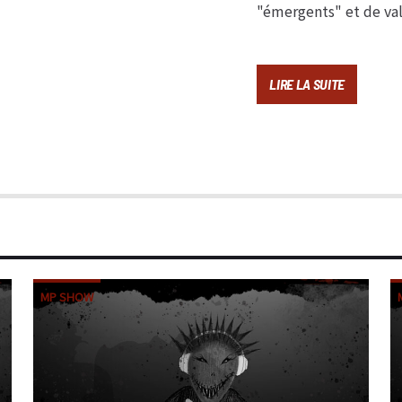
"émergents" et de val
LIRE LA SUITE
MP SHOW