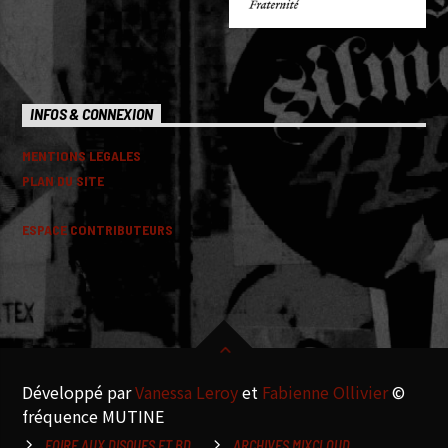
INFOS & CONNEXION
MENTIONS LEGALES
PLAN DU SITE
ESPACE CONTRIBUTEURS
Développé par
Vanessa Leroy
et
Fabienne Ollivier
©
fréquence MUTINE
FOIRE AUX DISQUES ET BD
ARCHIVES MIXCLOUD