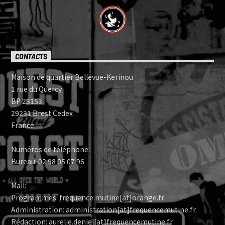
CONTACTS
Maison de quartier Bellevue-Kerinou
1 rue du Quercy
BP 23153
29231 Brest Cedex
France
Numéros de téléphone:
Bureau: 02 98 05 07 96
Mail:
Programmes: frequence.mutine[at]orange.fr
Administration: administration[at]frequencemutine.fr
Rédaction: aurelie.deniel[at]frequencemutine.fr