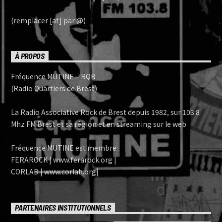
(remplacer [at] par @)
À PROPOS
Fréquence MUTINE – RQB
(Radio Quartiers de Brest)
La Radio Associative Rock de Brest depuis 1982, sur 103.8
Mhz FM Brest et sa région et en streaming sur le web
Fréquence MUTINE est membre:
FERAROCK | www.ferarock.org |
CORLAB | www.corlab.org|
PARTENAIRES INSTITUTIONNELS