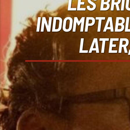
LES BRI
INDOMPTABL
LATER