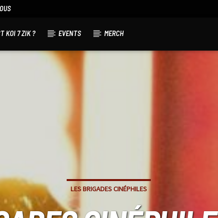
NOUS
T KOI 7 ZIK ?
EVENTS
MERCH
LES BRIGADES CINÉPHILES