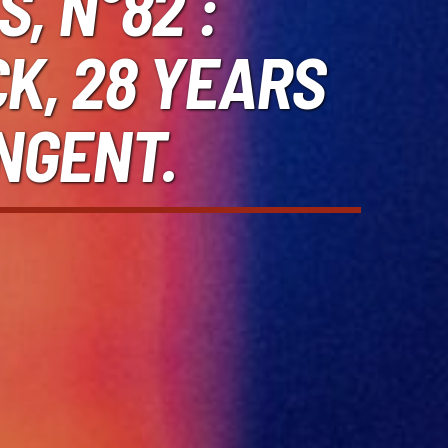
, N°82 :
K, 28 YEARS
NGENT.