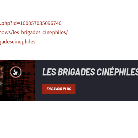
e.php?id=100057035096740
ows/les-brigades-cinephiles/
gadescinephiles
LES BRIGADES CINÉPHILE
EN SAVOIR PLUS