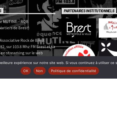
S
PARTENAIRES INSTITUTIONNELS
e MUTINE – RQB
artiers de Brest)
Associative Rock de Brest
82, sur 103.8 Mhz FM Brest et sa
 en streaming sur le web
eilleure expérience sur notre site web. Si vous continuez à utiliser ce
e MUTINE est membre:
OK
Non
Politique de confidentialité
 | www.ferarock.org |
 www.corlab.org|