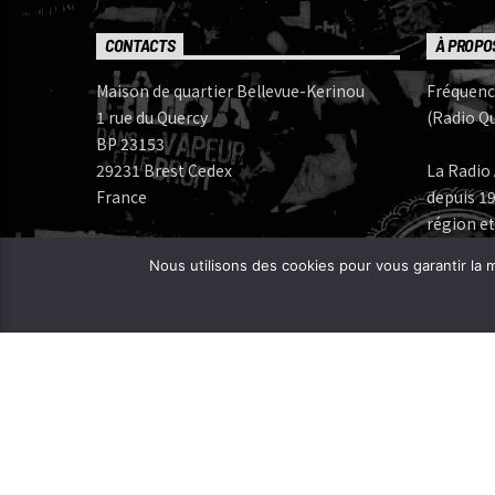
CONTACTS
À PROPO
Maison de quartier Bellevue-Kerinou
Fréquenc
1 rue du Quercy
(Radio Qu
BP 23153
29231 Brest Cedex
La Radio 
France
depuis 19
région et
Numéros de téléphone:
Nous utilisons des cookies pour vous garantir la m
Bureau: 02 98 05 07 96
Fréquenc
FERAROCK
Mail:
CORLAB |
Programmes:
frequence.mutine[at]orange.fr
Administration:
administration[at]frequencemutine.fr
Rédaction:
aurelie.deniel[at]frequencemutine.fr