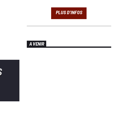
A VENIR
S