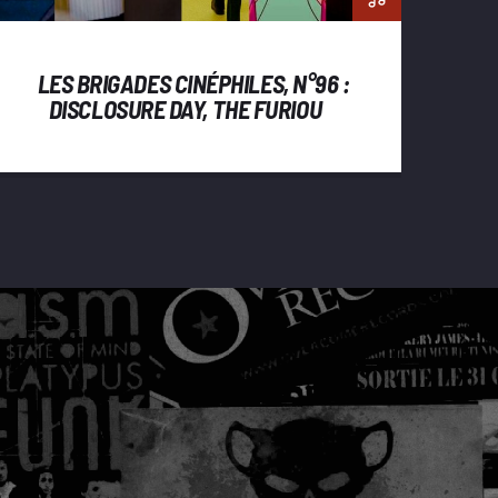
LES BRIGADES CINÉPHILES, N°96 :
DISCLOSURE DAY, THE FURIOUS,
JIM QUEEN, LE VERTIGE,
BACKROOMS, GHOST IN THE
SHELL