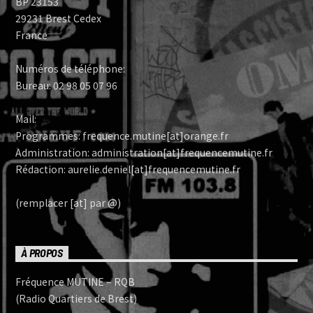
BP 23153
29231 Brest Cedex
France
Numéros de téléphone:
Bureau: 02 98 05 07 96
Mail:
Programmes: frequence.mutine[at]orange.fr
Administration: administration[at]frequencemutine.fr
Rédaction: aurelie.deniel[at]frequencemutine.fr
(remplacer [at] par @)
À PROPOS
Fréquence MUTINE – RQB
(Radio Quartiers de Brest)