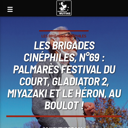
LES BRIGADES CINÉPHILES
LES BRIGADES
CINÉPHILES, N°69 :
PALMARÈS FESTIVAL DU
COURT, GLADIATOR 2,
MIYAZAKI ET LE HÉRON, AU
BOULOT !