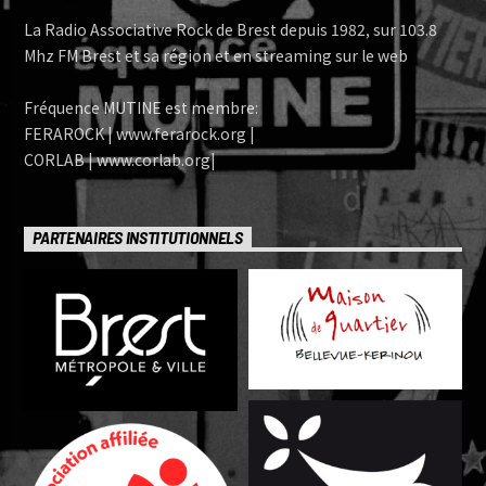
La Radio Associative Rock de Brest depuis 1982, sur 103.8
Mhz FM Brest et sa région et en streaming sur le web
Fréquence MUTINE est membre:
FERAROCK | www.ferarock.org |
CORLAB | www.corlab.org|
PARTENAIRES INSTITUTIONNELS