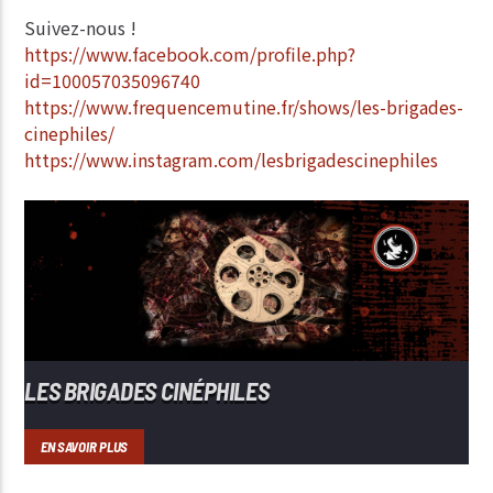
Suivez-nous !
https://www.facebook.com/profile.php?
id=100057035096740
https://www.frequencemutine.fr/shows/les-brigades-
cinephiles/
https://www.instagram.com/lesbrigadescinephiles
LES BRIGADES CINÉPHILES
EN SAVOIR PLUS