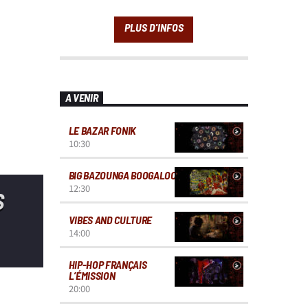
A VENIR
LE BAZAR FONIK
10:30
BIG BAZOUNGA BOOGALOO
12:30
S
VIBES AND CULTURE
14:00
HIP-HOP FRANÇAIS
L’ÉMISSION
20:00