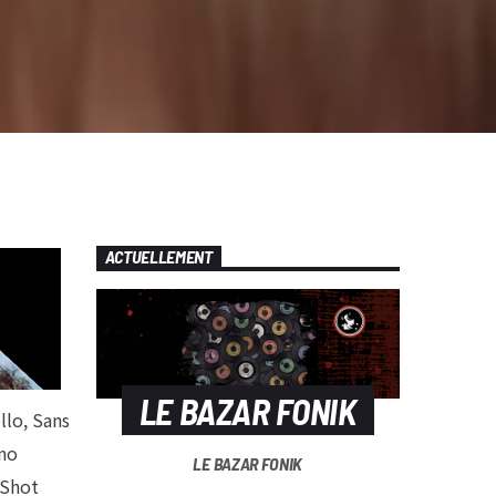
ACTUELLEMENT
LE BAZAR FONIK
llo, Sans
no
LE BAZAR FONIK
 Shot