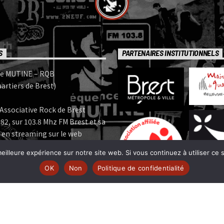
S
PARTENAIRES INSTITUTIONNELS
e MUTINE – RQB
artiers de Brest)
Associative Rock de Brest
82, sur 103.8 Mhz FM Brest et sa
 en streaming sur le web
eilleure expérience sur notre site web. Si vous continuez à utiliser ce
e MUTINE est membre:
OK
Non
Politique de confidentialité
 | www.ferarock.org |
 www.corlab.org|