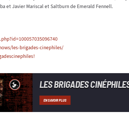
a et Javier Mariscal et Saltburn de Emerald Fennell.
e.php?id=100057035096740
ows/les-brigades-cinephiles/
gadescinephiles!
LES BRIGADES CINÉPHILE
EN SAVOIR PLUS