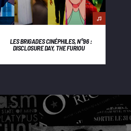
LES BRIGADES CINÉPHILES, N°96 :
DISCLOSURE DAY, THE FURIOUS,
JIM QUEEN, LE VERTIGE,
BACKROOMS, GHOST IN THE
SHELL