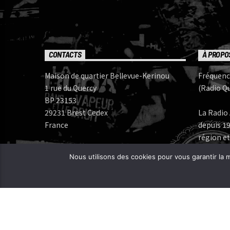
CONTACTS
À PROPO
Maison de quartier Bellevue-Kerinou
Fréquenc
1 rue du Quercy
(Radio Qu
BP 23153
29231 Brest Cedex
La Radio 
France
depuis 19
région et
Numéros de téléphone:
Nous utilisons des cookies pour vous garantir la m
Bureau: 02 98 05 07 96
Fréquenc
FERAROCK
Mail:
CORLAB |
Programmes:
frequence.mutine[at]orange.fr
Administration: