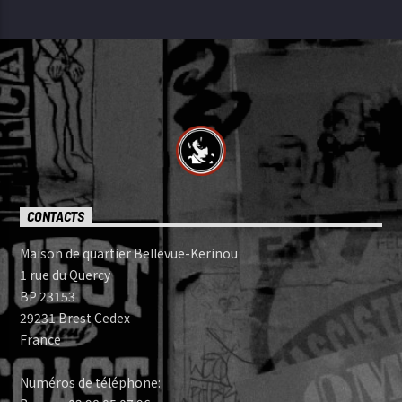
CONTACTS
Maison de quartier Bellevue-Kerinou
1 rue du Quercy
BP 23153
29231 Brest Cedex
France
Numéros de téléphone: