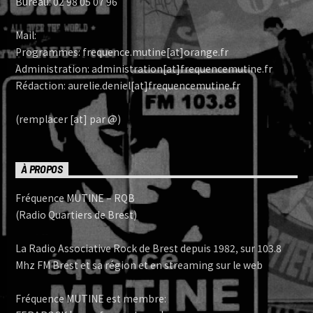
Bureau: 02 98 05 07 96
Mail:
Programmes: frequence.mutine[at]orange.fr
Administration: administration[at]frequencemutine.fr
Rédaction: aurelie.deniel[at]frequencemutine.fr
(remplacer [at] par @)
À PROPOS
Fréquence MUTINE – RQB
(Radio Quartiers de Brest)
La Radio Associative Rock de Brest depuis 1982, sur 103.8
Mhz FM Brest et sa région et en streaming sur le web
Fréquence MUTINE est membre: