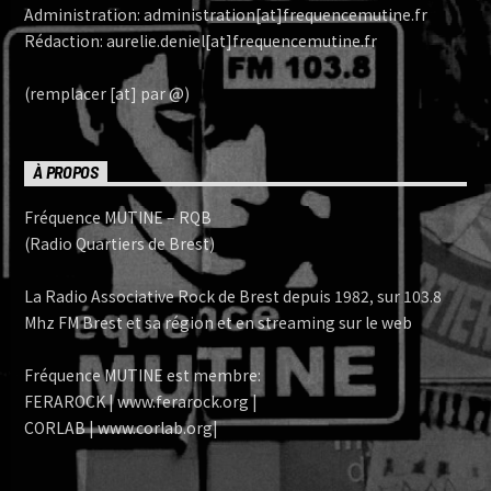
Administration: administration[at]frequencemutine.fr
Rédaction: aurelie.deniel[at]frequencemutine.fr
(remplacer [at] par @)
À PROPOS
Fréquence MUTINE – RQB
(Radio Quartiers de Brest)
La Radio Associative Rock de Brest depuis 1982, sur 103.8
Mhz FM Brest et sa région et en streaming sur le web
Fréquence MUTINE est membre:
FERAROCK | www.ferarock.org |
CORLAB | www.corlab.org|