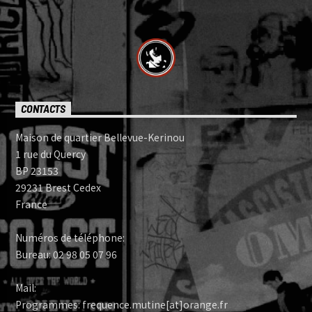
CONTACTS
Maison de quartier Bellevue-Kerinou
1 rue du Quercy
BP 23153
29231 Brest Cedex
France
Numéros de téléphone:
Bureau: 02 98 05 07 96
Mail:
Programmes: frequence.mutine[at]orange.fr