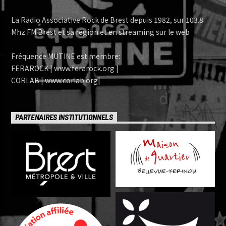
La Radio Associative Rock de Brest depuis 1982, sur 103.8
Mhz FM Brest et sa région et en streaming sur le web
Fréquence MUTINE est membre:
FERAROCK | www.ferarock.org |
CORLAB | www.corlab.org|
PARTENAIRES INSTITUTIONNELS