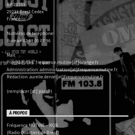
BP 23153
29231 Brest Cedex
France
Numéros de téléphone:
Bureau: 02 98 05 07 96
Mail:
Programmes: frequence.mutine[at]orange.fr
Administration: administration[at]frequencemutine.fr
Rédaction: aurelie.deniel[at]frequencemutine.fr
(remplacer [at] par @)
À PROPOS
Fréquence MUTINE – RQB
(Radio Quartiers de Brest)