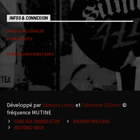
INFOS & CONNEXION
MENTIONS LEGALES
PLAN DU SITE
ESPACE CONTRIBUTEURS
Développé par
Vanessa Leroy
et
Fabienne Ollivier
©
fréquence MUTINE
FOIRE AUX DISQUES ET BD
ARCHIVES MIXCLOUD
SOUTENEZ-NOUS