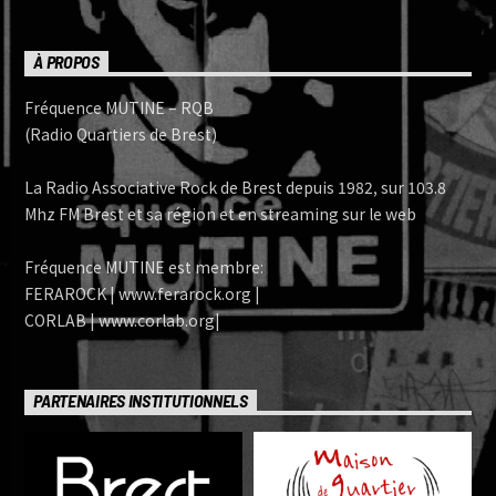
À PROPOS
Fréquence MUTINE – RQB
(Radio Quartiers de Brest)
La Radio Associative Rock de Brest depuis 1982, sur 103.8
Mhz FM Brest et sa région et en streaming sur le web
Fréquence MUTINE est membre:
FERAROCK | www.ferarock.org |
CORLAB | www.corlab.org|
PARTENAIRES INSTITUTIONNELS