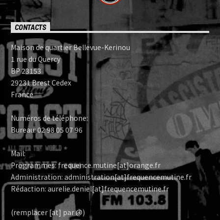
CONTACTS
Maison de quartier Bellevue-Kerinou
1 rue du Quercy
BP 23153
29231 Brest Cedex
France
Numéros de téléphone:
Bureau: 02 98 05 07 96
Mail:
Programmes: frequence.mutine[at]orange.fr
Administration: administration[at]frequencemutine.fr
Rédaction: aurelie.deniel[at]frequencemutine.fr
(remplacer [at] par @)