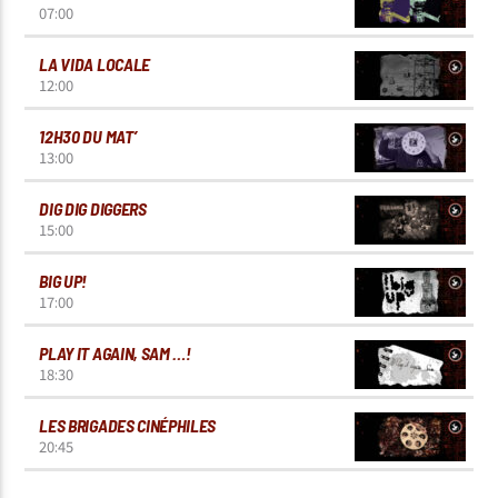
07:00
LA VIDA LOCALE
12:00
12H30 DU MAT’
13:00
DIG DIG DIGGERS
15:00
BIG UP!
17:00
PLAY IT AGAIN, SAM …!
18:30
LES BRIGADES CINÉPHILES
20:45