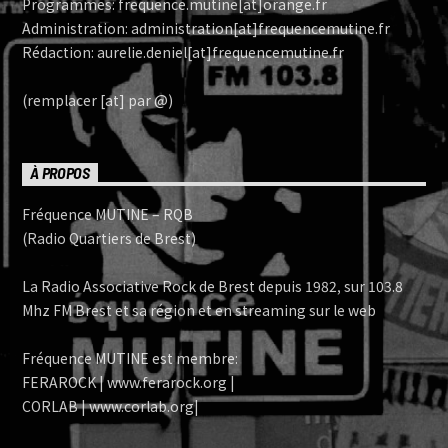
Programmes: frequence.mutine[at]orange.fr
Administration: administration[at]frequencemutine.fr
Rédaction: aurelie.deniel[at]frequencemutine.fr
(remplacer [at] par @)
À PROPOS
Fréquence MUTINE – RQB
(Radio Quartiers de Brest)
La Radio Associative Rock de Brest depuis 1982, sur 103.8
Mhz FM Brest et sa région et en streaming sur le web
Fréquence MUTINE est membre:
FERAROCK | www.ferarock.org |
CORLAB | www.corlab.org|