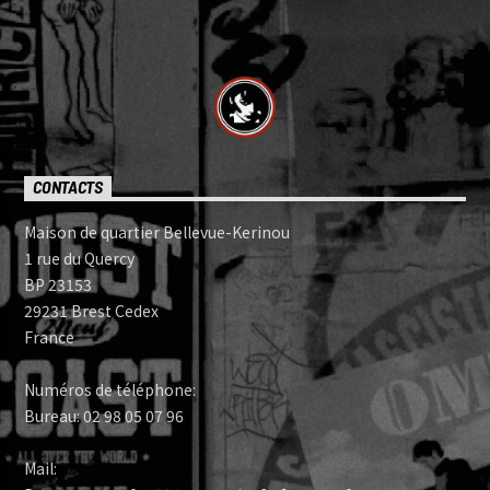
CONTACTS
Maison de quartier Bellevue-Kerinou
1 rue du Quercy
BP 23153
29231 Brest Cedex
France
Numéros de téléphone:
Bureau: 02 98 05 07 96
Mail: