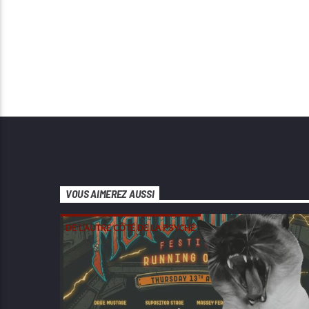
VOUS AIMEREZ AUSSI
DE L'AUTRE CÔTÉ DE LA PSYCHÉ
DEATH METAL
DOOM
HEAVY METAL
METAL
STONER