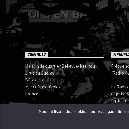
CONTACTS
À PROPO
Maison de quartier Bellevue-Kerinou
Fréquenc
1 rue du Quercy
(Radio Qu
BP 23153
29231 Brest Cedex
La Radio 
France
depuis 19
région et
Numéros de téléphone:
Nous utilisons des cookies pour vous garantir la m
Bureau: 02 98 05 07 96
Fréquenc
FERAROCK
Mail:
CORLAB |