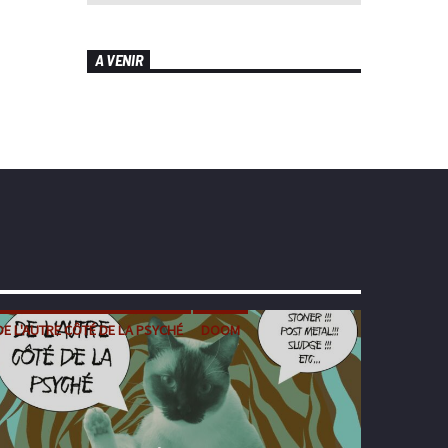
A VENIR
DE L'AUTRE CÔTÉ DE LA PSYCHÉ
DOOM
METAL
POST-METAL
SLUDGE
STONER