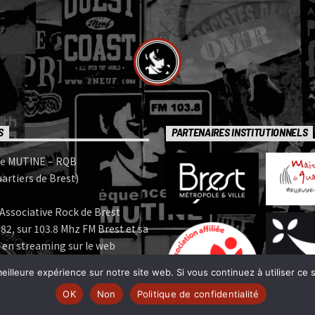
S
PARTENAIRES INSTITUTIONNELS
e MUTINE – RQB
artiers de Brest)
Associative Rock de Brest
82, sur 103.8 Mhz FM Brest et sa
 en streaming sur le web
eilleure expérience sur notre site web. Si vous continuez à utiliser ce
e MUTINE est membre:
OK
Non
Politique de confidentialité
 | www.ferarock.org |
 www.corlab.org|