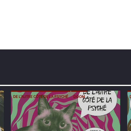
DE L'AUTRE CÔTÉ DE LA PSYCHÉ
DOOM
METAL
POST-METAL
STONER