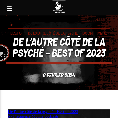
BEST OF
DE L'AUTRE CÔTÉ DE LA PSYCHÉ
DOOM
METAL
DE L’AUTRE CÔTÉ DE LA
NOISE
POST-METAL
SLUDGE
STONER
PSYCHÉ – BEST OF 2023
8 FÉVRIER 2024