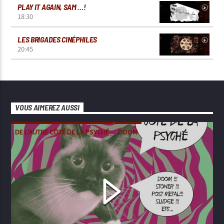
PLAY IT AGAIN, SAM …!
18:30
LES BRIGADES CINÉPHILES
20:45
VOUS AIMEREZ AUSSI
DE L'AUTRE CÔTÉ DE LA PSYCHÉ
DOOM
METAL
POST-METAL
STONER