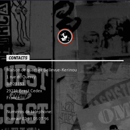
CONTACTS
Maison de quartier Bellevue-Kerinou
1 rue du Quercy
BP 23153
29231 Brest Cedex
France
Numéros de téléphone:
Bureau: 02 98 05 07 96