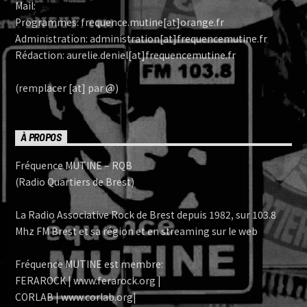
Mail:
Programmes: frequence.mutine[at]orange.fr
Administration: administration[at]frequencemutine.fr
Rédaction: aurelie.deniel[at]frequencemutine.fr
(remplacer [at] par @)
À PROPOS
Fréquence MUTINE – RQB
(Radio Quartiers de Brest)
La Radio Associative Rock de Brest depuis 1982, sur 103.8
Mhz FM Brest et sa région et en streaming sur le web
Fréquence MUTINE est membre:
FERAROCK | www.ferarock.org |
CORLAB | www.corlab.org|