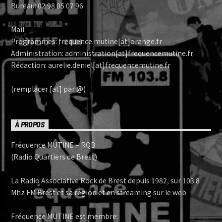
Bureau: 02 98 05 07 96
Mail:
Programmes: frequence.mutine[at]orange.fr
Administration: administration[at]frequencemutine.fr
Rédaction: aurelie.deniel[at]frequencemutine.fr
(remplacer [at] par @)
À PROPOS
Fréquence MUTINE – RQB
(Radio Quartiers de Brest)
La Radio Associative Rock de Brest depuis 1982, sur 103.8
Mhz FM Brest et sa région et en streaming sur le web
Fréquence MUTINE est membre: