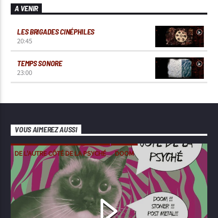
A VENIR
LES BRIGADES CINÉPHILES
20:45
TEMPS SONORE
23:00
VOUS AIMEREZ AUSSI
DE L'AUTRE CÔTÉ DE LA PSYCHÉ
DOOM
METAL
POST-METAL
STONER