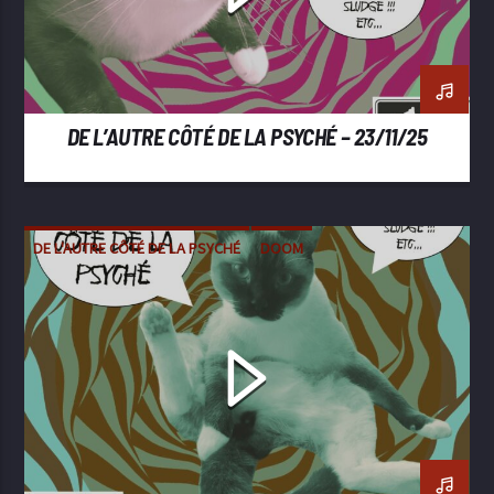
DE L’AUTRE CÔTÉ DE LA PSYCHÉ – 23/11/25
DE L'AUTRE CÔTÉ DE LA PSYCHÉ
DOOM
METAL
POST-METAL
SLUDGE
STONER