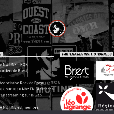
S
PARTENAIRES INSTITUTIONNELS
e MUTINE – RQB
artiers de Brest)
Associative Rock de Brest
82, sur 103.8 Mhz FM Brest et sa
 en streaming sur le web
e MUTINE est membre:
 | www.ferarock.org |