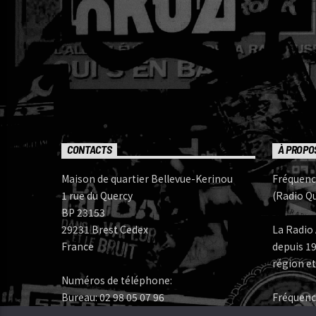
CONTACTS
À PROPO
Maison de quartier Bellevue-Kerinou
Fréquenc
1 rue du Quercy
(Radio Qu
BP 23153
29231 Brest Cedex
La Radio 
France
depuis 19
région et
Numéros de téléphone:
Bureau: 02 98 05 07 96
Fréquenc
FERAROCK