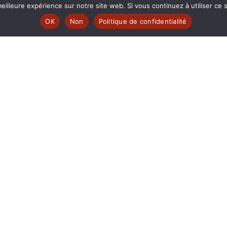
eilleure expérience sur notre site web. Si vous continuez à utiliser ce
 www.corlab.org|
OK
Non
Politique de confidentialité
r
© fréquence MUTINE
SOUTENEZ-NOUS