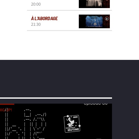
20:00
À L’ABORDAGE
21:30
BIG UP!