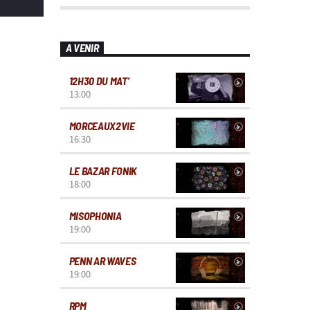
A VENIR
12H30 DU MAT’
13:00
MORCEAUX2VIE
16:30
LE BAZAR FONIK
18:00
MISOPHONIA
19:00
PENN AR WAVES
19:00
RPM