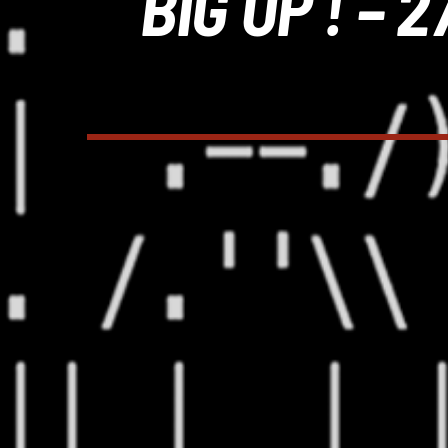
BIG UP ! – 