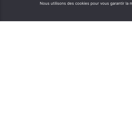
Nous utilisons des cookies pour vous garantir la m
Mail:
CORLAB |
Programmes:
frequence.mutine[at]orange.fr
Administration:
administration[at]frequencemutine.fr
Rédaction:
aurelie.deniel[at]frequencemutine.fr
(remplacer [at] par @)
Développé par
Vanessa Leroy
et
Fabienne Ollivie
FOIRE AUX DISQUES ET BD
ARCHIVES MIXCLOUD