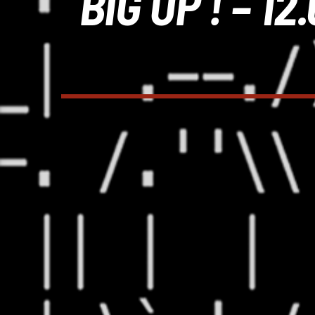
BIG UP ! – 1