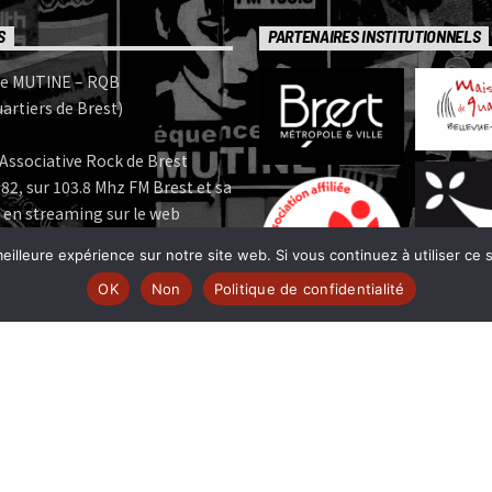
S
PARTENAIRES INSTITUTIONNELS
e MUTINE – RQB
artiers de Brest)
Associative Rock de Brest
82, sur 103.8 Mhz FM Brest et sa
 en streaming sur le web
eilleure expérience sur notre site web. Si vous continuez à utiliser ce
e MUTINE est membre:
OK
Non
Politique de confidentialité
 | www.ferarock.org |
 www.corlab.org|