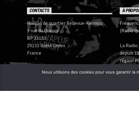
CONTACTS
À PROPO
Maison de quartier Bellevue-Kerinou
Fréquenc
1 rue du Quercy
(Radio Qu
BP 23153
29231 Brest Cedex
La Radio 
France
depuis 19
région et
Numéros de téléphone:
Nous utilisons des cookies pour vous garantir la m
Bureau: 02 98 05 07 96
Fréquenc
FERAROCK
Mail:
CORLAB |
Programmes:
frequence.mutine[at]orange.fr
Administration:
administration[at]frequencemutine.fr
Rédaction:
aurelie.deniel[at]frequencemutine.fr