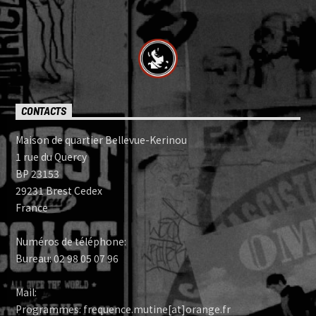
CONTACTS
Maison de quartier Bellevue-Kerinou
1 rue du Quercy
BP 23153
29231 Brest Cedex
France
Numéros de téléphone:
Bureau: 02 98 05 07 96
Mail:
Programmes: frequence.mutine[at]orange.fr