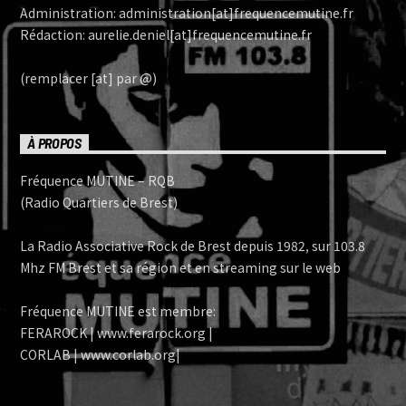
Administration: administration[at]frequencemutine.fr
Rédaction: aurelie.deniel[at]frequencemutine.fr
(remplacer [at] par @)
À PROPOS
Fréquence MUTINE – RQB
(Radio Quartiers de Brest)
La Radio Associative Rock de Brest depuis 1982, sur 103.8
Mhz FM Brest et sa région et en streaming sur le web
Fréquence MUTINE est membre:
FERAROCK | www.ferarock.org |
CORLAB | www.corlab.org|