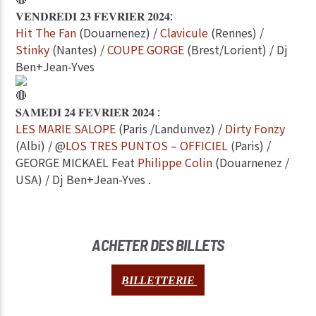
𝐕𝐄𝐍𝐃𝐑𝐄𝐃𝐈 𝟐𝟑 𝐅𝐄𝐕𝐑𝐈𝐄𝐑 𝟐𝟎𝟐𝟒:
Hit The Fan
(Douarnenez) /
Clavicule
(Rennes) /
Stinky
(Nantes) /
COUPE GORGE
(Brest/Lorient) / Dj
Ben+Jean-Yves
𝐒𝐀𝐌𝐄𝐃𝐈 𝟐𝟒 𝐅𝐄𝐕𝐑𝐈𝐄𝐑 𝟐𝟎𝟐𝟒 :
LES MARIE SALOPE
(Paris /Landunvez) /
Dirty Fonzy
(Albi) / @
LOS TRES PUNTOS – OFFICIEL
(Paris) /
GEORGE MICKAEL Feat
Philippe Colin
(Douarnenez /
USA) / Dj Ben+Jean-Yves .
ACHETER DES BILLETS
B͟I͟L͟L͟E͟T͟T͟E͟R͟I͟E͟