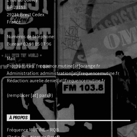
BP 23153
29231 Brest Cedex
France
Numéros de téléphone:
Bureau: 02 98 05 07 96
Mail:
Programmes: frequence.mutine[at]orange.fr
Administration: administration[at]frequencemutine.fr
Rédaction: aurelie.deniel[at]frequencemutine.fr
(remplacer [at] par @)
À PROPOS
Fréquence MUTINE – RQB