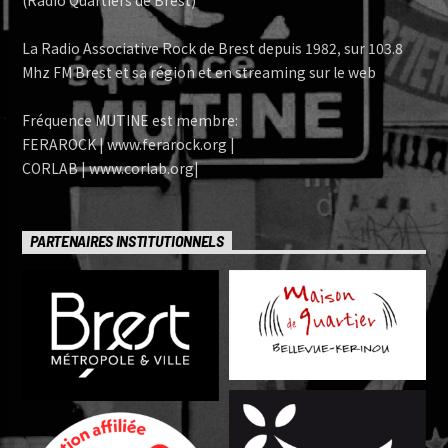
(Radio Quartiers de Brest)
La Radio Associative Rock de Brest depuis 1982, sur 103.8
Mhz FM Brest et sa région et en streaming sur le web
Fréquence MUTINE est membre:
FERAROCK | www.ferarock.org |
CORLAB | www.corlab.org|
PARTENAIRES INSTITUTIONNELS