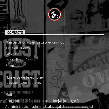
CONTACTS
Maison de quartier Bellevue-Kerinou
1 rue du Quercy
BP 23153
29231 Brest Cedex
France
Numéros de téléphone:
Bureau: 02 98 05 07 96
Mail:
Programmes: frequence.mutine[at]orange.fr
Administration: administration[at]frequencemutine.fr