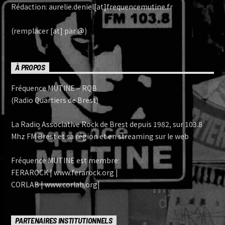
Rédaction: aurelie.deniel[at]frequencemutine.fr
(remplacer [at] par @)
À PROPOS
Fréquence MUTINE – RQB
(Radio Quartiers de Brest)
La Radio Associative Rock de Brest depuis 1982, sur 103.8
Mhz FM Brest et sa région et en streaming sur le web
Fréquence MUTINE est membre:
FERAROCK | www.ferarock.org |
CORLAB | www.corlab.org|
PARTENAIRES INSTITUTIONNELS