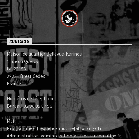
CONTACTS
Maison de quartier Bellevue-Kerinou
1 rue du Quercy
BP 23153
29231 Brest Cedex
France
Numéros de téléphone:
Bureau: 02 98 05 07 96
Mail:
Programmes: frequence.mutine[at]orange.fr
Administration: administration[at]frequencemutine.fr