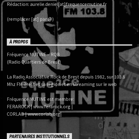
Rédaction: aurelie.deniel[at]frequencemutine.fr
(remplacer [at] par @)
À PROPOS
Fréquence MUTINE – RQB
(Radio Quartiers de Brest)
La Radio Associative Rock de Brest depuis 1982, sur 103.8
Mhz FM Brest et sa région et en streaming sur le web
Fréquence MUTINE est membre:
FERAROCK | www.ferarock.org |
CORLAB | www.corlab.org|
PARTENAIRES INSTITUTIONNELS