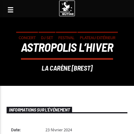
CONCERT
DJ SET
FESTIVAL
PLATEAU EXTÉRIEUR
ASTROPOLIS L’HIVER
RENDEZ-VOUS
SOIRÉE
LA CARÈNE [BREST]
INFORMATIONS SUR L'ÉVÉNEMENT
Date:
23 février 2024