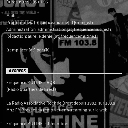
Bureau: 02 98 05 07 96
Mail:
Programmes: frequence.mutine[at]orange.fr
Administration: administration[at]frequencemutine.fr
Rédaction: aurelie.deniel[at]frequencemutine.fr
(remplacer [at] par @)
À PROPOS
Fréquence MUTINE – RQB
(Radio Quartiers de Brest)
La Radio Associative Rock de Brest depuis 1982, sur 103.8
Mhz FM Brest et sa région et en streaming sur le web
Fréquence MUTINE est membre: