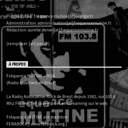
Mail:
Programmes: frequence.mutine[at]orange.fr
Administration: administration[at]frequencemutine.fr
Rédaction: aurelie.deniel[at]frequencemutine.fr
(remplacer [at] par @)
À PROPOS
Fréquence MUTINE – RQB
(Radio Quartiers de Brest)
La Radio Associative Rock de Brest depuis 1982, sur 103.8
Mhz FM Brest et sa région et en streaming sur le web
Fréquence MUTINE est membre:
FERAROCK | www.ferarock.org |