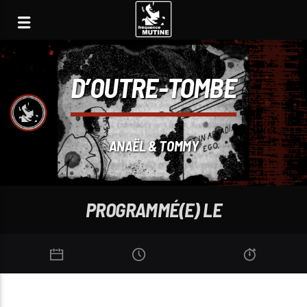
D’OUTRE-TOMBE
ANAËL & TOMMY
PROGRAMMÉ(E) LE