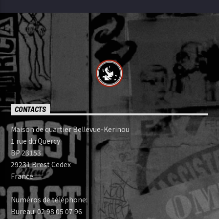
CONTACTS
Maison de quartier Bellevue-Kerinou
1 rue du Quercy
BP 23153
29231 Brest Cedex
France
Numéros de téléphone:
Bureau: 02 98 05 07 96