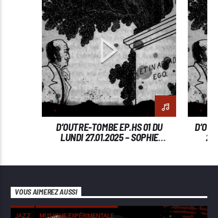
D’OUTRE-TOMBE EP.HS 01 DU
D’OUT
LUNDI 27.01.2025 – SOPHIE
24
BOUDAREL
VOUS AIMEREZ AUSSI
JAZZ
MUSIQUE EXPÉRIMENTALE