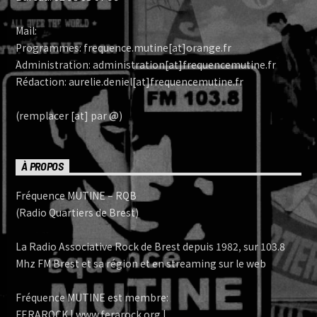
Mail:
Programmes: frequence.mutine[at]orange.fr
Administration: administration[at]frequencemutine.fr
Rédaction: aurelie.deniel[at]frequencemutine.fr
(remplacer [at] par @)
À PROPOS
Fréquence MUTINE – RQB
(Radio Quartiers de Brest)
La Radio Associative Rock de Brest depuis 1982, sur 103.8
Mhz FM Brest et sa région et en streaming sur le web
Fréquence MUTINE est membre:
FERAROCK | www.ferarock.org |