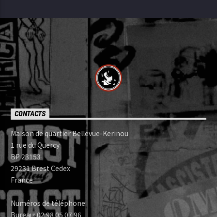
CONTACTS
Maison de quartier Bellevue-Kerinou
1 rue du Quercy
BP 23153
29231 Brest Cedex
France
Numéros de téléphone:
Bureau: 02 98 05 07 96