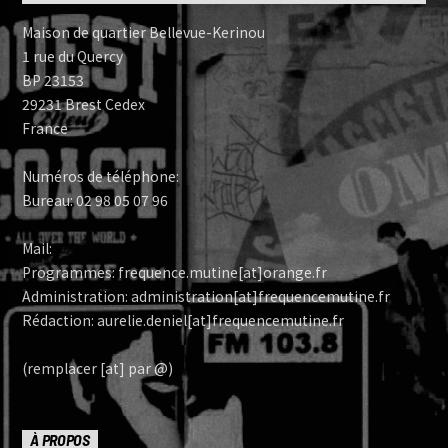
Maison de quartier Bellevue-Kerinou
1 rue du Quercy
BP 23153
29231 Brest Cedex
France
Numéros de téléphone:
Bureau: 02 98 05 07 96
Mail:
Programmes: frequence.mutine[at]orange.fr
Administration: administration[at]frequencemutine.fr
Rédaction: aurelie.deniel[at]frequencemutine.fr
(remplacer [at] par @)
À PROPOS