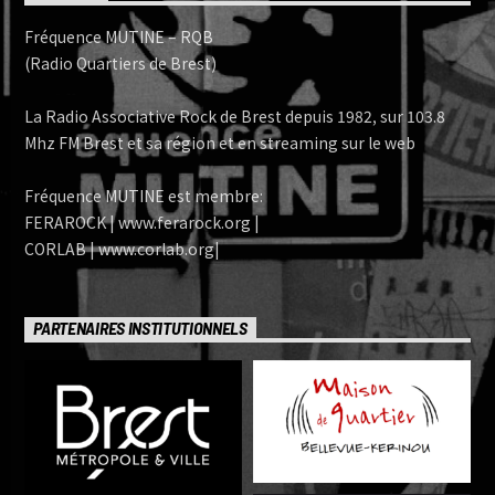
Fréquence MUTINE – RQB
(Radio Quartiers de Brest)
La Radio Associative Rock de Brest depuis 1982, sur 103.8
Mhz FM Brest et sa région et en streaming sur le web
Fréquence MUTINE est membre:
FERAROCK | www.ferarock.org |
CORLAB | www.corlab.org|
PARTENAIRES INSTITUTIONNELS