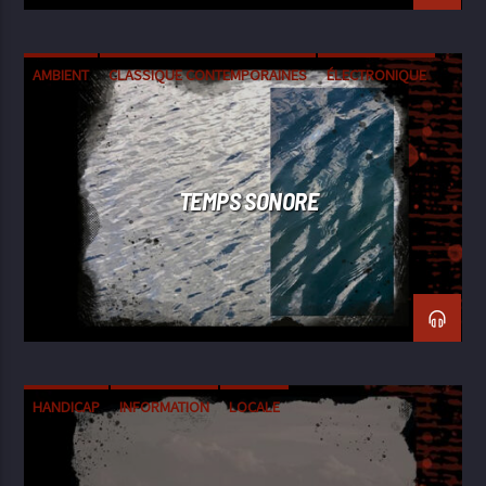
AMBIENT
CLASSIQUE CONTEMPORAINES
ÉLECTRONIQUE
EXPÉRIMENTALE
FIELD RECORDING
TEMPS SONORE
HANDICAP
INFORMATION
LOCALE