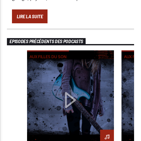
LIRE LA SUITE
EPISODES PRÉCÉDENTS DES PODCASTS
AUX FILLES DU SON
AUX FIL