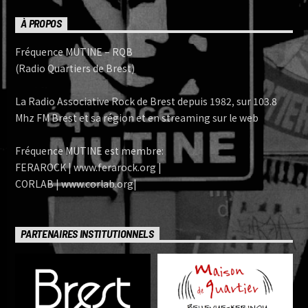
À PROPOS
Fréquence MUTINE – RQB
(Radio Quartiers de Brest)
La Radio Associative Rock de Brest depuis 1982, sur 103.8
Mhz FM Brest et sa région et en streaming sur le web
Fréquence MUTINE est membre:
FERAROCK | www.ferarock.org |
CORLAB | www.corlab.org|
PARTENAIRES INSTITUTIONNELS