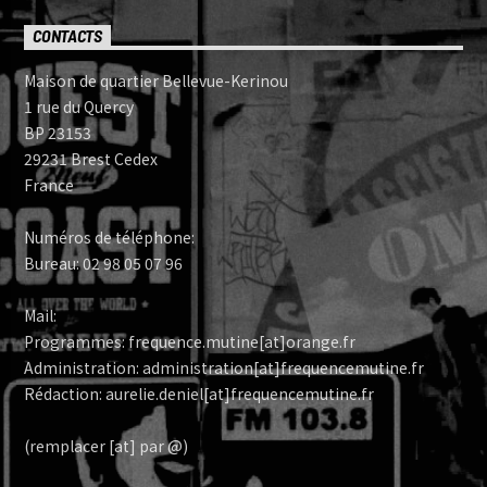
CONTACTS
Maison de quartier Bellevue-Kerinou
1 rue du Quercy
BP 23153
29231 Brest Cedex
France
Numéros de téléphone:
Bureau: 02 98 05 07 96
Mail:
Programmes: frequence.mutine[at]orange.fr
Administration: administration[at]frequencemutine.fr
Rédaction: aurelie.deniel[at]frequencemutine.fr
(remplacer [at] par @)