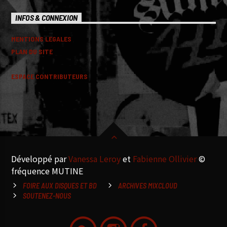
INFOS & CONNEXION
MENTIONS LEGALES
PLAN DU SITE
ESPACE CONTRIBUTEURS
Développé par
Vanessa Leroy
et
Fabienne Ollivier
©
fréquence MUTINE
FOIRE AUX DISQUES ET BD
ARCHIVES MIXCLOUD
SOUTENEZ-NOUS