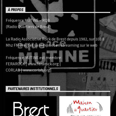
À PROPOS
Fréquence MUTINE – RQB
(Radio Quartiers de Brest)
La Radio Associative Rock de Brest depuis 1982, sur 103.8
Mhz FM Brest et sa région et en streaming sur le web
Fréquence MUTINE est membre:
FERAROCK | www.ferarock.org |
CORLAB | www.corlab.org|
PARTENAIRES INSTITUTIONNELS