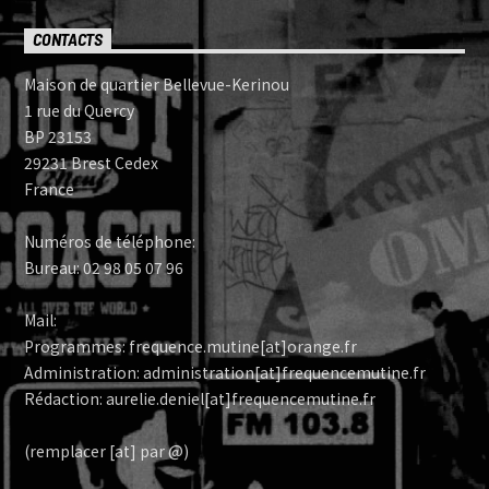
CONTACTS
Maison de quartier Bellevue-Kerinou
1 rue du Quercy
BP 23153
29231 Brest Cedex
France
Numéros de téléphone:
Bureau: 02 98 05 07 96
Mail:
Programmes: frequence.mutine[at]orange.fr
Administration: administration[at]frequencemutine.fr
Rédaction: aurelie.deniel[at]frequencemutine.fr
(remplacer [at] par @)