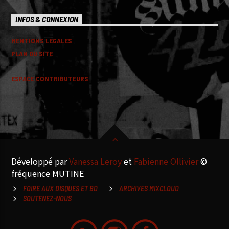
INFOS & CONNEXION
MENTIONS LEGALES
PLAN DU SITE
ESPACE CONTRIBUTEURS
Développé par
Vanessa Leroy
et
Fabienne Ollivier
©
fréquence MUTINE
FOIRE AUX DISQUES ET BD
ARCHIVES MIXCLOUD
SOUTENEZ-NOUS