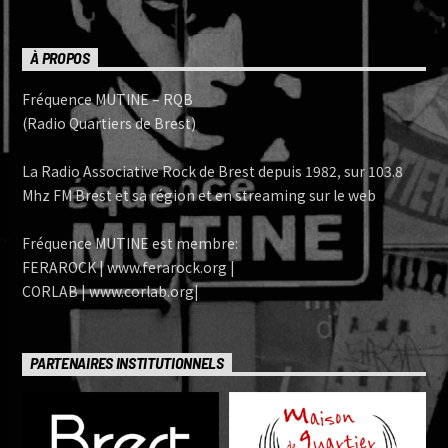
À PROPOS
Fréquence MUTINE – RQB
(Radio Quartiers de Brest)
La Radio Associative Rock de Brest depuis 1982, sur 103.8
Mhz FM Brest et sa région et en streaming sur le web
Fréquence MUTINE est membre:
FERAROCK | www.ferarock.org |
CORLAB | www.corlab.org|
PARTENAIRES INSTITUTIONNELS