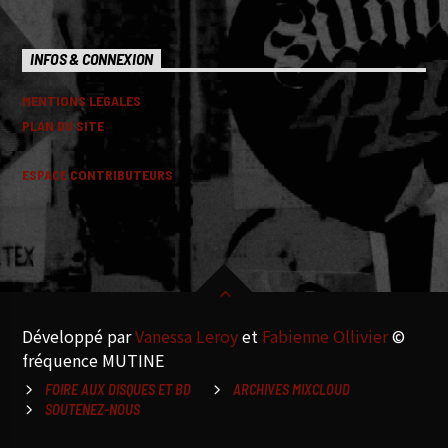
INFOS & CONNEXION
MENTIONS LEGALES
PLAN DU SITE
ESPACE CONTRIBUTEURS
Développé par
Vanessa Leroy
et
Fabienne Ollivier
©
fréquence MUTINE
FOIRE AUX DISQUES ET BD
ARCHIVES MIXCLOUD
SOUTENEZ-NOUS