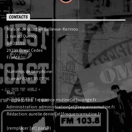
CONTACTS
Maison de quartier Bellevue-Kerinou
1 rue du Quercy
BP 23153
29231 Brest Cedex
France
Numéros de téléphone:
Bureau: 02 98 05 07 96
Mail:
Programmes: frequence.mutine[at]orange.fr
Administration: administration[at]frequencemutine.fr
Rédaction: aurelie.deniel[at]frequencemutine.fr
(remplacer [at] par @)