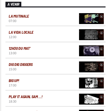
A VENIR
LA MUTINALE
07:00
LA VIDA LOCALE
12:00
12H30 DU MAT’
13:00
DIG DIG DIGGERS
15:00
BIG UP!
17:00
PLAY IT AGAIN, SAM …!
18:30