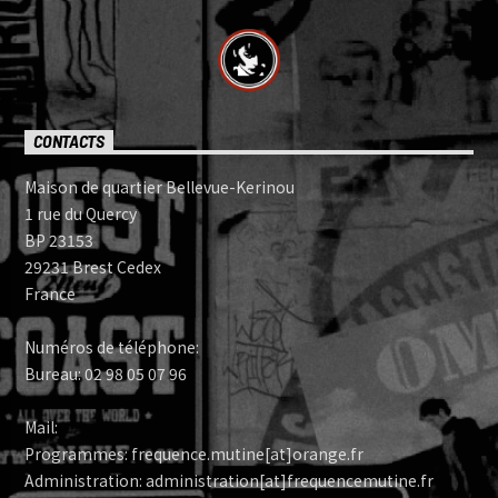
CONTACTS
Maison de quartier Bellevue-Kerinou
1 rue du Quercy
BP 23153
29231 Brest Cedex
France
Numéros de téléphone:
Bureau: 02 98 05 07 96
Mail:
Programmes: frequence.mutine[at]orange.fr
Administration: administration[at]frequencemutine.fr