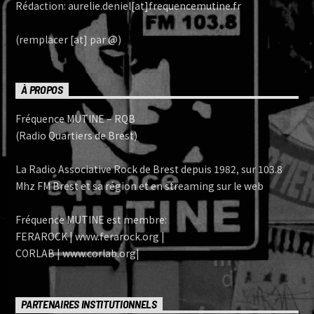
Rédaction: aurelie.deniel[at]frequencemutine.fr
(remplacer [at] par @)
À PROPOS
Fréquence MUTINE – RQB
(Radio Quartiers de Brest)
La Radio Associative Rock de Brest depuis 1982, sur 103.8
Mhz FM Brest et sa région et en streaming sur le web
Fréquence MUTINE est membre:
FERAROCK | www.ferarock.org |
CORLAB | www.corlab.org|
PARTENAIRES INSTITUTIONNELS